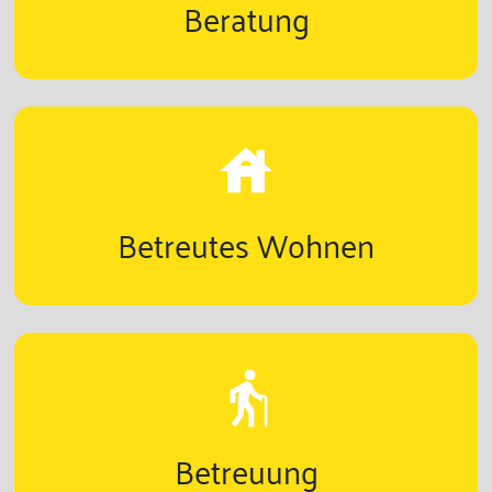
Beratung
house
Betreutes Wohnen
elderly
Betreuung