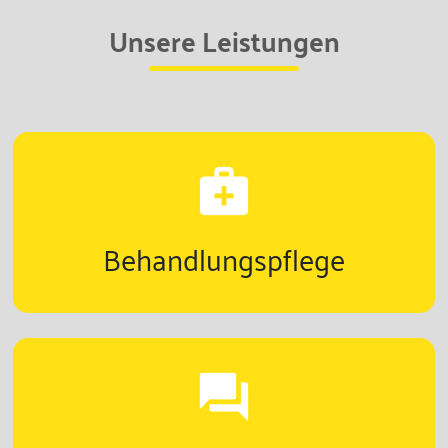
Unsere Leistungen
medical_services
Behandlungspflege
question_answer