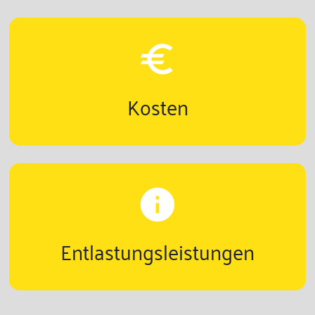
euro
Kosten
info
Entlastungsleistungen